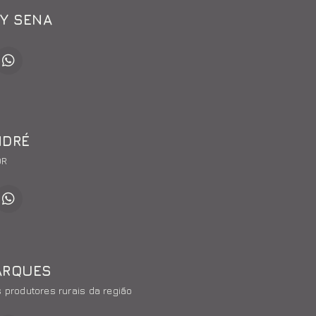
Y SENA
NDRÉ
OR
ARQUES
 produtores rurais da região