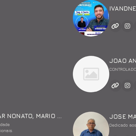
IVANDNE
JOAO A
CONTROLAD
JOAO ANDRÉ, ADEMAR NONATO, MARIO GUIBSON E H BEZERRA
JOSE M
lidade
Dedicado aos
ionais.