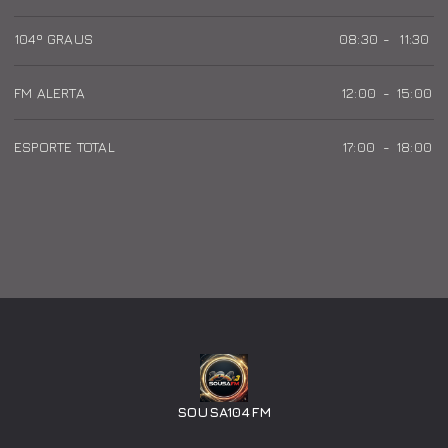
104º GRAUS
08:30
-
11:30
FM ALERTA
12:00
-
15:00
ESPORTE TOTAL
17:00
-
18:00
SOUSA104FM